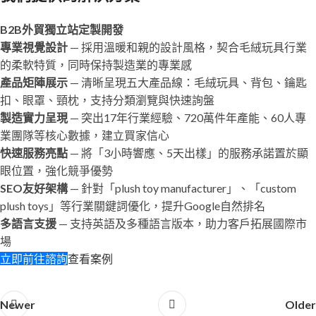
B2B外貿獨立站定製開發
專業視覺設計
— 採用溫暖和親的設計風格，契合毛絨玩具行業
的柔軟特質，同時保持製造業的專業感
產品矩陣展示
— 清晰呈現五大產品線：毛絨玩具、背包、鑰匙
扣、眼罩、頸枕，支持分類瀏覽與快速詢盤
製造實力呈現
— 突出17年行業經驗、720萬件年產能、60人專
業團隊等核心數據，建立買家信心
快速服務亮點
— 將「3小時響應、5天出樣」的服務承諾置於顯
眼位置，強化競爭優勢
SEO友好架構
— 針對「plush toy manufacturer」、「custom
plush toys」等行業關鍵詞優化，提升Google自然排名
多語言支援
— 支持英語及多種語言版本，助力客戶拓展國際市
場
立即前往諮詢
查看案例
Newer
Older