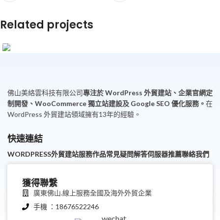
Related projects
定製促銷禮品企業官網建設案例
B2B
佛山美絡雲科技有限公司
專注於 WordPress 外貿建站、企業官網定
制開發、WooCommerce 獨立站建設及 Google SEO 優化服務。
在
WordPress 外貿建站領域擁有13年的經驗。
快速連結
WORDPRESS外貿建站服務
作品
常見疑問解答
伺服器推薦
聯絡我們
獲得聯繫
廣東佛山.線上服務全國及海外外貿企業
手機 ：18676522246
繁體中文