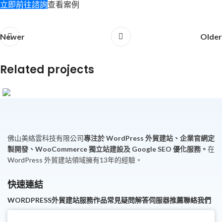
立即前往諮詢
查看案例
Newer
Older
Related projects
定製促銷禮品企業官網建設案例
B2B
佛山美絡雲科技有限公司
專注於 WordPress 外貿建站、企業官網定
製開發、WooCommerce 獨立站建設及 Google SEO 優化服務。
在
WordPress 外貿建站領域擁有13年的經驗。
快速連結
WORDPRESS外貿建站服務
作品
常見疑問解答
伺服器推薦
聯絡我們