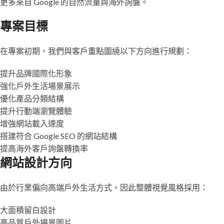
更多來自 Google 的自然流量與海外詢盤。
專案目標
在專案初期，我們與客戶重點圍繞以下方向進行規劃：
提升品牌國際化形象
強化戶外生活場景展示
優化產品分類結構
提升行動端瀏覽體驗
增強網站載入速度
搭建符合 Google SEO 的網站結構
提高海外客戶詢盤轉換率
網站設計方向
由於行業偏向高端戶外生活方式，因此整體視覺風格採用：
大面積留白設計
高品質戶外場景圖片