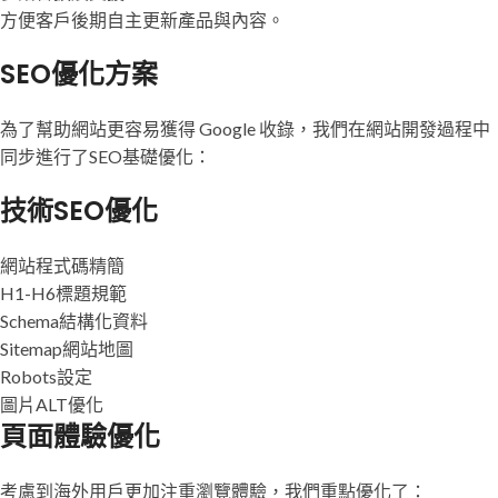
方便客戶後期自主更新產品與內容。
SEO優化方案
為了幫助網站更容易獲得 Google 收錄，我們在網站開發過程中
同步進行了SEO基礎優化：
技術SEO優化
網站程式碼精簡
H1-H6標題規範
Schema結構化資料
Sitemap網站地圖
Robots設定
圖片ALT優化
頁面體驗優化
考慮到海外用戶更加注重瀏覽體驗，我們重點優化了：