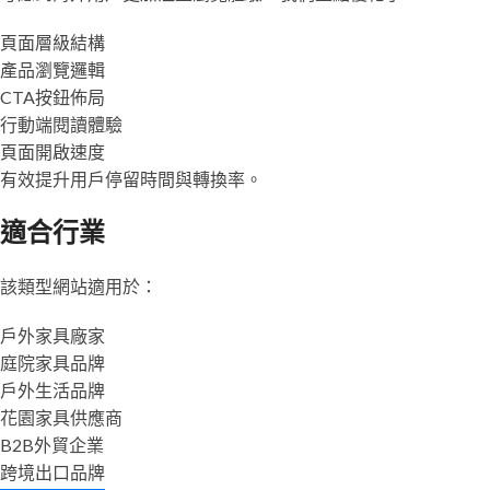
頁面層級結構
產品瀏覽邏輯
CTA按鈕佈局
行動端閱讀體驗
頁面開啟速度
有效提升用戶停留時間與轉換率。
適合行業
該類型網站適用於：
戶外家具廠家
庭院家具品牌
戶外生活品牌
花園家具供應商
B2B外貿企業
跨境出口品牌